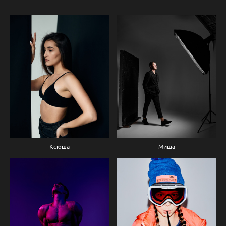
Ксюша
Миша